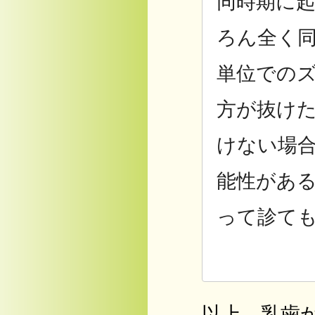
同時期に
ろん全く
単位での
方が抜け
けない場
能性があ
って診て
以上、乳歯