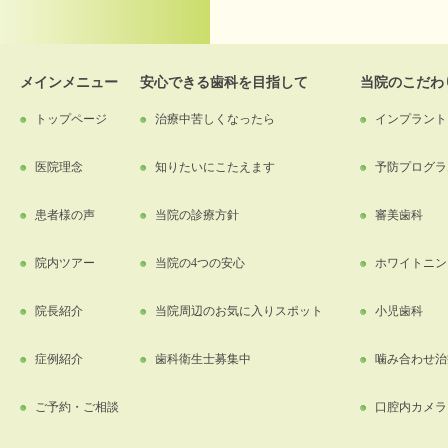
メインメニュー
安心できる歯科を目指して
当院のこだわ
トップページ
治療中苦しくなったら
インプラント
医院理念
知りたいにこたえます
予防プログラ
患者様の声
当院の診療方針
審美歯科
院内ツアー
当院の4つの安心
ホワイトニン
院長紹介
当院周辺のお気に入りスポット
小児歯科
症例紹介
歯科衛生士募集中
噛み合わせ治
ご予約・ご相談
口腔内カメラ