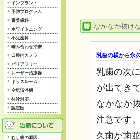
インプラント
予防プログラム
審美歯科
なかなか抜け
ホワイトニング
小児歯科
噛み合わせ治療
乳歯の横から永
口腔内カメラ
バリアフリー
乳歯の次
レーザー治療器
キッズルーム
が出てき
空気清浄機
往診対応
なかなか
認定医
注意です
久歯が歯
むし歯の原因