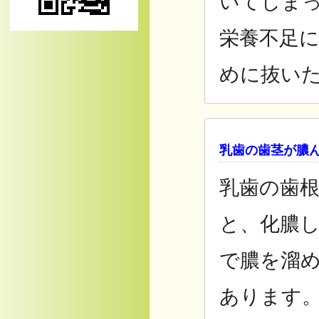
いてしま
栄養不足
めに抜い
乳歯の歯茎が膿
乳歯の歯
と、化膿
で膿を溜
あります