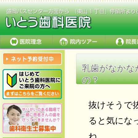
乳歯がなかな
の？
抜けそうで
ると気にな
ね。