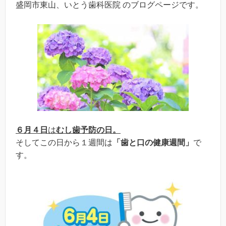
盛岡市東山、いとう歯科医院 のブログページです。
６月４日
は
むし歯予防の日。
そしてこの日から１週間は
「歯と口の健康週間」
で
す。