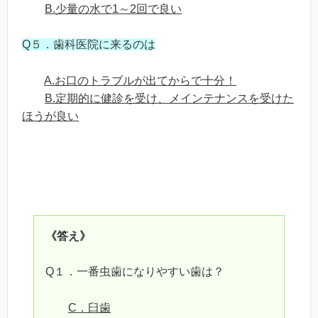
B.少量の水で1～2回で良い
Q５．歯科医院に来るのは
A.お口のトラブルが出てからで十分！
B.定期的に健診を受け、メインテナンスを受けた
ほうが良い
《答え》
Q１．一番虫歯になりやすい歯は？
C．臼歯